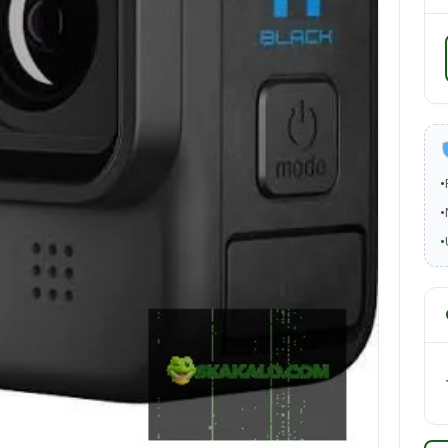
•
•
•