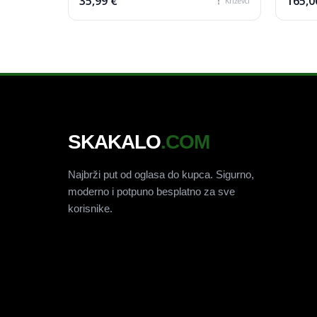
35,99 €
165,0
Križevci
SKAKALO
.COM
Najbrži put od oglasa do kupca. Sigurno,
moderno i potpuno besplatno za sve
korisnike.