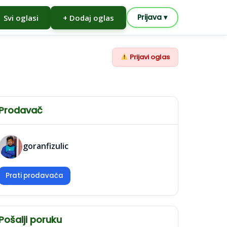
Prijava ▾
Svi oglasi
+
Dodaj oglas
Prijavi oglas
Prodavač
goranfizulic
Prati prodavača
Pošalji poruku