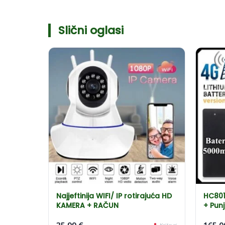
Slični oglasi
Najjeftinija WIFI/ IP rotirajuća HD
HC801
KAMERA + RAČUN
+ Punj
Email