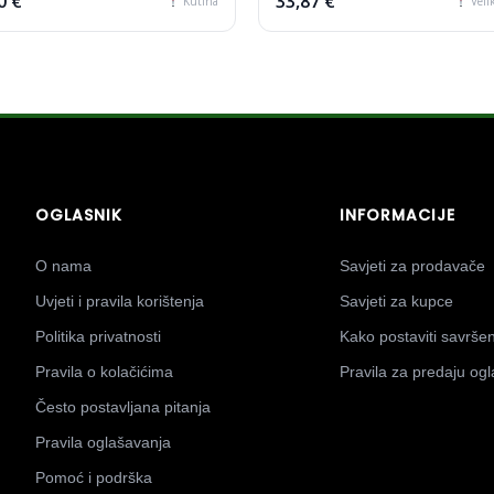
0 €
33,87 €
Kutina
Veli
OGLASNIK
INFORMACIJE
O nama
Savjeti za prodavače
Uvjeti i pravila korištenja
Savjeti za kupce
Politika privatnosti
Kako postaviti savrše
Pravila o kolačićima
Pravila za predaju og
Često postavljana pitanja
Pravila oglašavanja
Pomoć i podrška