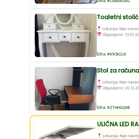
Šifra: #CUM06GAG
Toaletni stoli
Lokacija: Nije nav
Objavljeno: 13.01.2
Šifra: #09CBCLUI
Stol za račun
Lokacija: Nije nav
Objavljeno: 20.12.2
Šifra: #ZTHHGQHE
ULIČNA LED RA
Lokacija: Nije nav