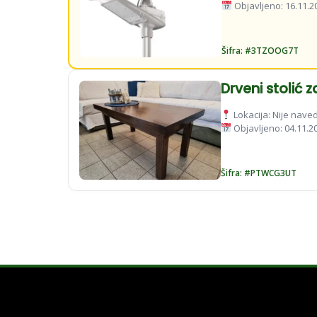
Objavljeno: 16.11.2
Šifra: #3TZOOG7T
Drveni stolić 
Lokacija: Nije nav
Objavljeno: 04.11.2
Šifra: #PTWCG3UT